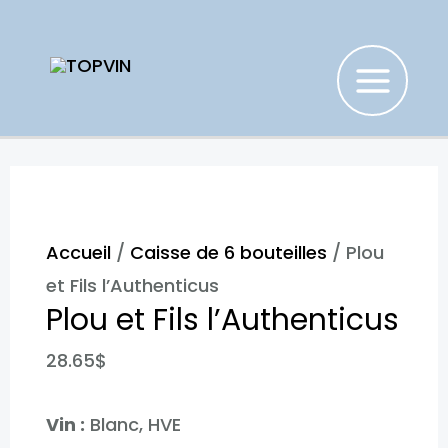
Aller
au
contenu
MAIN
MENU
Accueil
/
Caisse de 6 bouteilles
/ Plou
et Fils l’Authenticus​
Plou et Fils l’Authenticus​
28.65
$
Vin :
Blanc, HVE