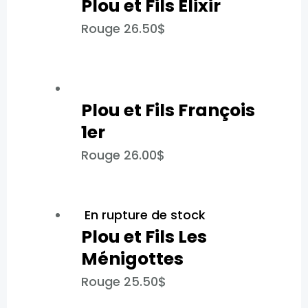
Plou et Fils Élixir​
Rouge
26.50
$
Plou et Fils François
1er
Rouge
26.00
$
En rupture de stock
Plou et Fils Les
Ménigotte​s
Rouge
25.50
$