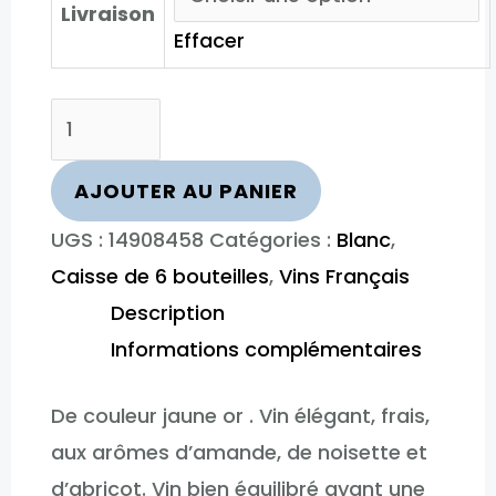
Livraison
Effacer
quantité
de
Plou
AJOUTER AU PANIER
et
UGS :
14908458
Catégories :
Blanc
,
Fils
Caisse de 6 bouteilles
,
Vins Français
l'Authenticus​
Description
Informations complémentaires
De couleur jaune or . Vin élégant, frais,
aux arômes d’amande, de noisette et
d’abricot. Vin bien équilibré ayant une