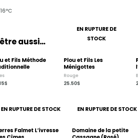
 16°C
EN RUPTURE DE
STOCK
être aussi…
u et Fils Méthode
Plou et Fils Les
ditionnelle
Ménigotte​s
les
Rouge
35
$
25.50
$
EN RUPTURE DE STOCK
EN RUPTURE DE STOCK
erres Falmet L’ivresse
Domaine de la petite
es Cîmes​
Cassagne (Rosé)​