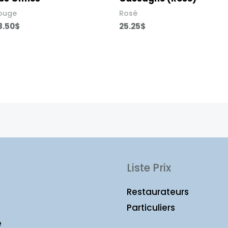
ouge
Rosé
8.50
$
25.25
$
Liste Prix
Restaurateurs
Particuliers
e