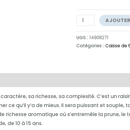
quantité
AJOUTER
de
Plou
UGS :
14908271
et
Catégories :
Caisse de 6
Fils
Élixir​
complémentaires
caractère, sa richesse, sa complexité. C’est un raisi
nner ce qu’il y’a de mieux. Il sera puissant et souple,
 richesse aromatique où s’entremêle la prune, le tab
e, de 10 à 15 ans.