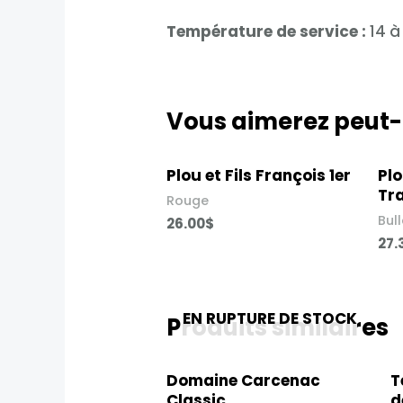
Température de service :
14 à
Vous aimerez peut-
Plou et Fils François 1er
Plo
Tra
Rouge
Bul
26.00
$
27.
EN RUPTURE DE STOCK
Produits similaires
Domaine Carcenac
T
Classic
d