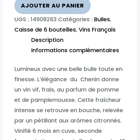
Plou
AJOUTER AU PANIER
et
UGS :
14908263
Catégories :
Bulles
,
Fils
Caisse de 6 bouteilles
,
Vins Français
Méthode
Description
Traditionnelle
Informations complémentaires
Lumineux avec une belle bulle toute en
finesse. L’élégance du Chenin donne
un vin vif, frais, au parfum de pomme
et de pamplemousse. Cette fraîcheur
intense se retrouve en bouche, relevée
par un pétillant aux arômes citronnés.
Vinifié 6 mois en cuve, seconde