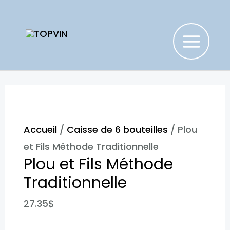
Aller
au
contenu
MAIN
MENU
Accueil
/
Caisse de 6 bouteilles
/ Plou
et Fils Méthode Traditionnelle
Plou et Fils Méthode
Traditionnelle
27.35
$