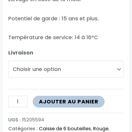
Potentiel de garde : 15 ans et plus.
Température de service: 14 à 16°C
Livraison
quantité
AJOUTER AU PANIER
de
Terres
UGS :
15205594
Catégories :
Caisse de 6 bouteilles
,
Rouge
,
Falmet