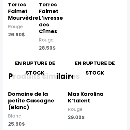
Terres
Terres
Falmet
Falmet
Mourvèdre​
L’ivresse
des
Rouge
Cîmes​
26.50
$
Rouge
28.50
$
EN RUPTURE DE
EN RUPTURE DE
STOCK
STOCK
Produits similaires
Domaine de la
Mas Karolina
petite Cassagne
K’talent​
(Blanc)​
Rouge
Blanc
29.00
$
25.50
$