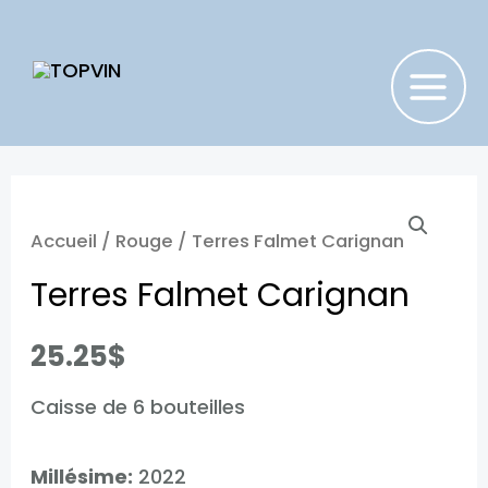
Aller
au
contenu
MAIN
MENU
Accueil
/
Rouge
/ Terres Falmet Carignan​
Terres Falmet Carignan​
25.25
$
Caisse de 6 bouteilles
Millésime:
2022