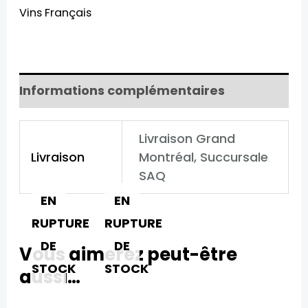
Vins Français
Carignan​
Informations complémentaires
Livraison Grand
Livraison
Montréal, Succursale
SAQ
EN
EN
RUPTURE
RUPTURE
DE
DE
Vous aimerez peut-être
STOCK
STOCK
aussi…