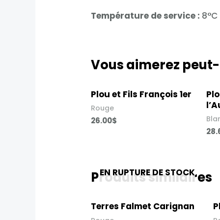
Température de service :
8°C
Vous aimerez peut-
Plou et Fils François 1er
Plo
l’A
Rouge
Bla
26.00
$
28.
EN RUPTURE DE STOCK
Produits similaires
Terres Falmet Carignan​
Pl