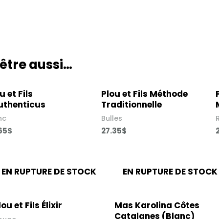
être aussi…
u et Fils
Plou et Fils Méthode
uthenticus​
Traditionnelle
nc
Bulles
65
$
27.35
$
EN RUPTURE DE STOCK
EN RUPTURE DE STOCK
ou et Fils Élixir​
Mas Karolina Côtes
Catalanes (Blanc)