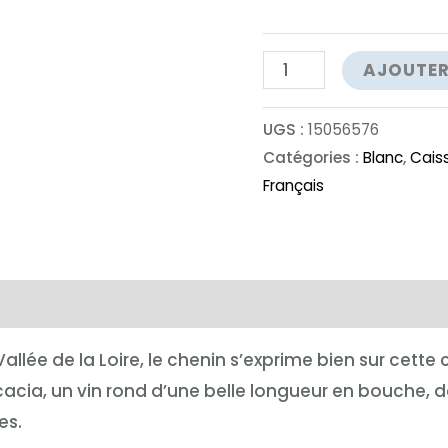
quantité
AJOUTER
de
Plou
UGS :
15056576
et
Catégories :
Blanc
,
Caiss
Français
Fils
Les
Hauts
d'Artigny
complémentaires
ée de la Loire, le chenin s’exprime bien sur cette c
acacia, un vin rond d’une belle longueur en bouche
es.