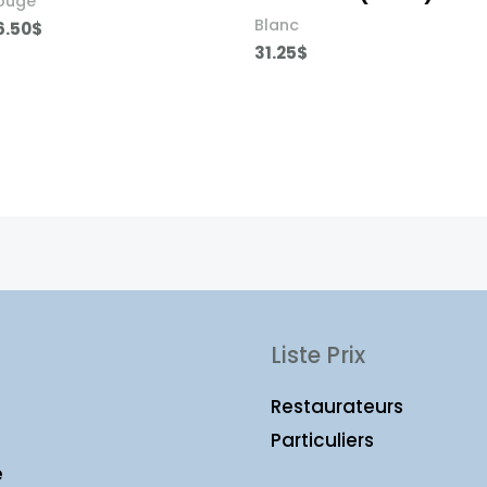
ouge
Blanc
6.50
$
31.25
$
Liste Prix
Restaurateurs
Particuliers
e