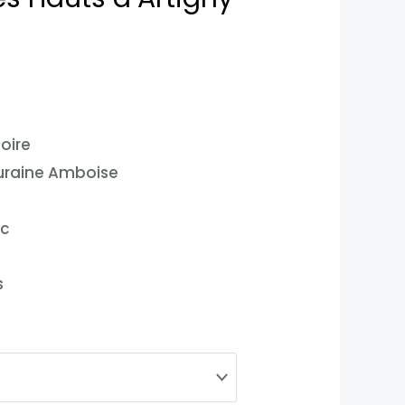
Loire
uraine Amboise
nc
s