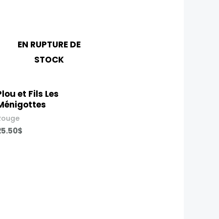
EN RUPTURE DE
STOCK
Plou et Fils Les
Ménigotte​s
Rouge
25.50
$