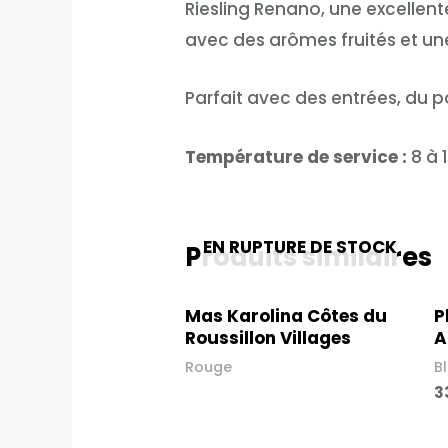
Riesling Renano, une excellente
avec des arômes fruités et une
Parfait avec des entrées, du
Température de service :
8 à 1
EN RUPTURE DE STOCK
Produits similaires
Mas Karolina Côtes du
P
Roussillon Villages
A
Rouge
B
3