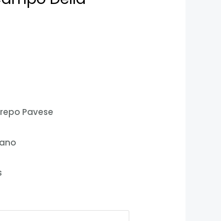
repo Pavese
nano
s