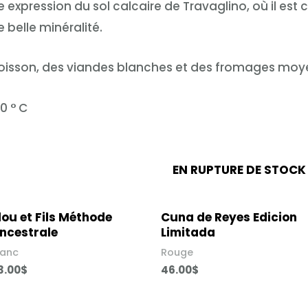
 expression du sol calcaire de Travaglino, où il est cu
 belle minéralité.
 poisson, des viandes blanches et des fromages mo
0 ° C
EN RUPTURE DE STOCK
lou et Fils Méthode
Cuna de Reyes Edicion
ncestrale
Limitada
lanc
Rouge
3.00
$
46.00
$