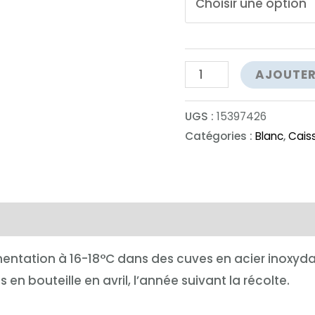
quantité
AJOUTER
de
Travaglino
UGS :
15397426
Campo
Catégories :
Blanc
,
Caiss
Della
Fojada
complémentaires
rmentation à 16-18°C dans des cuves en acier inoxyda
en bouteille en avril, l’année suivant la récolte.