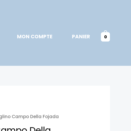
MON COMPTE
PANIER
0
glino Campo Della Fojada
Campo Della