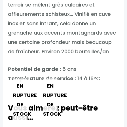
terroir se mêlent grès calcaires et
affleurements schisteux… Vinifié en cuve
inox et sans intrant, cela donne un
grenache aux accents montagnards avec
une certaine profondeur mais beaucoup
de fraîcheur. Environ 2000 bouteilles/an
Potentiel de garde :
5 ans
Température de service :
14 à 16°C
EN
EN
RUPTURE
RUPTURE
DE
DE
Vous aimerez peut-être
STOCK
STOCK
aussi…