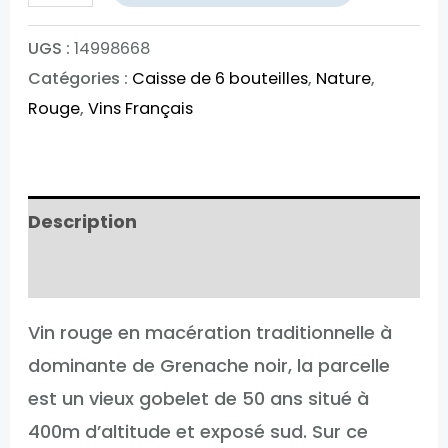
de
Mas
UGS :
14998668
Catégories :
Caisse de 6 bouteilles
,
Nature
,
Des
Rouge
,
Vins Français
Mesures
Claparèdes
Description
Informations complémentaires
Vin rouge en macération traditionnelle à
dominante de Grenache noir, la parcelle
est un vieux gobelet de 50 ans situé à
400m d’altitude et exposé sud. Sur ce