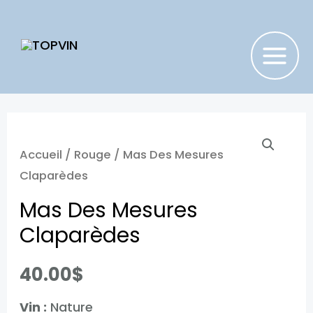
Aller
au
contenu
MAIN
MENU
Accueil
/
Rouge
/ Mas Des Mesures
Claparèdes
Mas Des Mesures
Claparèdes
40.00
$
Vin :
Nature