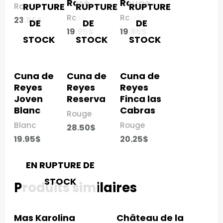
Rosé​
Rouge​
RUPTURE
RUPTURE
RUPTURE
Rouge
Rosé
Rouge
23.95
$
DE
DE
DE
19.95
$
19.95
$
STOCK
STOCK
STOCK
Cuna de
Cuna de
Cuna de
Reyes
Reyes
Reyes
Joven
Reserva
Finca las
Blanc​
Cabras​
Rouge
Blanc
Rouge
28.50
$
19.95
$
20.25
$
EN RUPTURE DE
STOCK
Produits similaires
Mas Karolina
Château de la