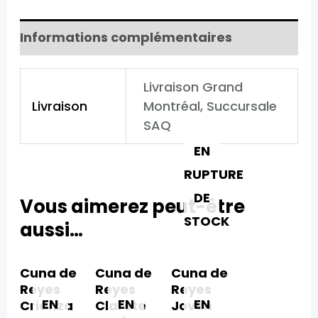
Limitada
Informations complémentaires
Livraison Grand
Livraison
Montréal, Succursale
SAQ
EN
RUPTURE
DE
Vous aimerez peut-être
STOCK
aussi…
Cuna de
Cuna de
Cuna de
Reyes
Reyes
Reyes
EN
EN
EN
Crianza​
Clarete
Joven