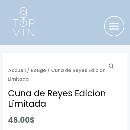
Aller
au
contenu
MAIN
MENU
Accueil
/
Rouge
/ Cuna de Reyes Edicion
Limitada
Cuna de Reyes Edicion
Limitada
46.00
$