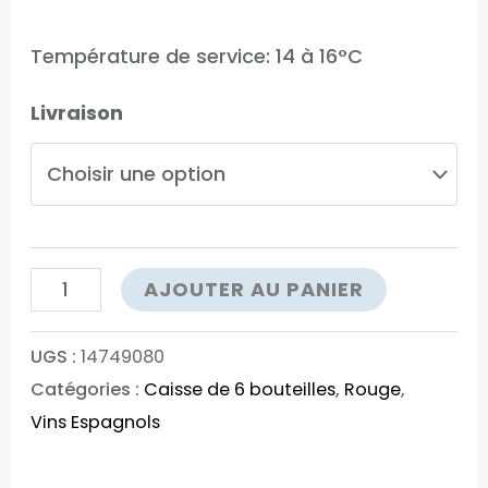
Température de service: 14 à 16°C
Livraison
quantité
AJOUTER AU PANIER
de
Cuna
UGS :
14749080
Catégories :
Caisse de 6 bouteilles
,
Rouge
,
de
Vins Espagnols
Reyes
Edicion