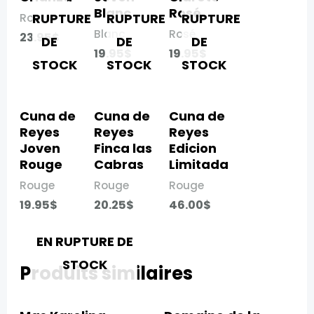
Blanc​
Rosé​
RUPTURE
RUPTURE
RUPTURE
Rouge
Blanc
Rosé
23.95
$
DE
DE
DE
19.95
$
19.95
$
STOCK
STOCK
STOCK
Cuna de
Cuna de
Cuna de
Reyes
Reyes
Reyes
Joven
Finca las
Edicion
Rouge​
Cabras​
Limitada
Rouge
Rouge
Rouge
19.95
$
20.25
$
46.00
$
EN RUPTURE DE
STOCK
Produits similaires