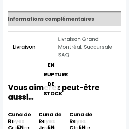
Informations complémentaires
Livraison Grand
Livraison
Montréal, Succursale
SAQ
EN
RUPTURE
DE
Vous aimerez peut-être
STOCK
aussi…
Cuna de
Cuna de
Cuna de
Reyes
Reyes
Reyes
EN
EN
EN
Crianza​
Joven
Clarete