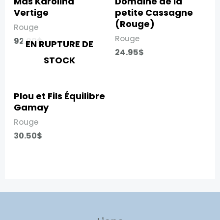
Mas Karolina
Domaine de la
Vertige​
petite Cassagne
(Rouge)​
Rouge
Rouge
92.00
$
EN RUPTURE DE
24.95
$
STOCK
Plou et Fils Équilibre
Gamay
Rouge
30.50
$