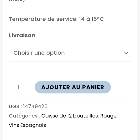
Température de service: 14 à 16°C
Livraison
quantité
AJOUTER AU PANIER
de
Cuna
UGS :
14749426
Catégories :
Caisse de 12 bouteilles
,
Rouge
,
de
Vins Espagnols
Reyes
Reserva