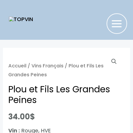
Aller
au
contenu
MAIN
MENU
Accueil
/
Vins Français
/ Plou et Fils Les
Grandes Peines
Plou et Fils Les Grandes
Peines
34.00
$
Vin :
Rouge, HVE