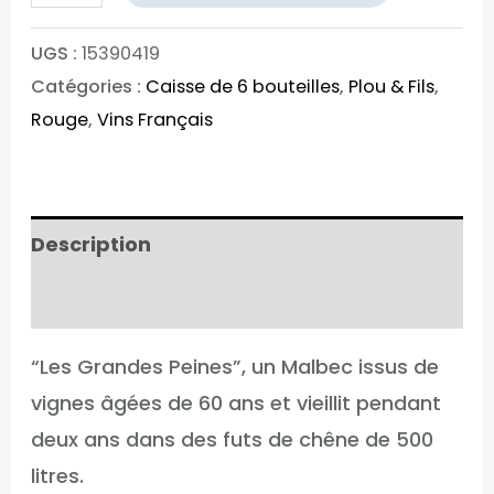
de
Plou
UGS :
15390419
Catégories :
Caisse de 6 bouteilles
,
Plou & Fils
,
et
Rouge
,
Vins Français
Fils
Les
Grandes
Peines
Description
Informations complémentaires
“Les Grandes Peines”, un Malbec issus de
vignes âgées de 60 ans et vieillit pendant
deux ans dans des futs de chêne de 500
litres.