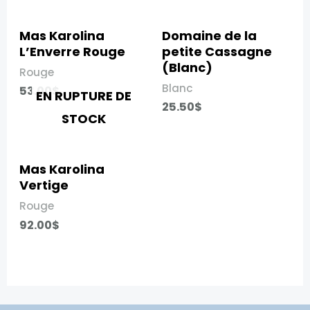
Mas Karolina
Domaine de la
L’Enverre Rouge​
petite Cassagne
(Blanc)​
Rouge
Blanc
53.00
$
EN RUPTURE DE
25.50
$
STOCK
Mas Karolina
Vertige​
Rouge
92.00
$