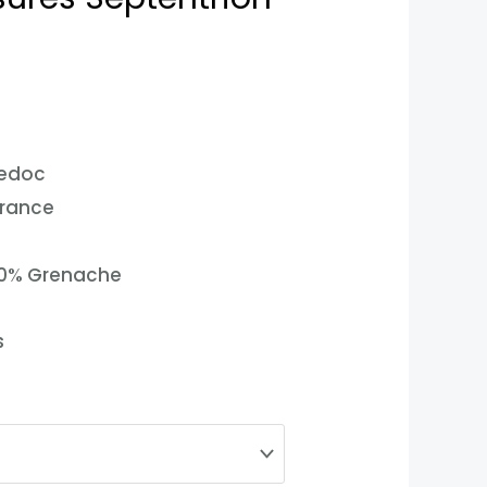
edoc
France
10% Grenache
s