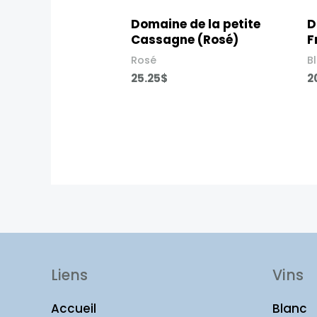
Domaine de la petite
D
Cassagne (Rosé)​
F
Rosé
B
25.25
$
2
Liens
Vins
Accueil
Blanc