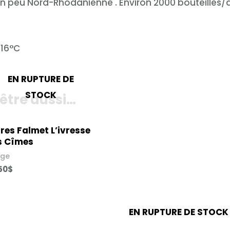
un peu Nord-Rhodanienne . Environ 2000 bouteilles/
 16°C
EN RUPTURE DE
STOCK
être aussi…
res Falmet L’ivresse
 Cîmes​
uge
50
$
EN RUPTURE DE STOCK