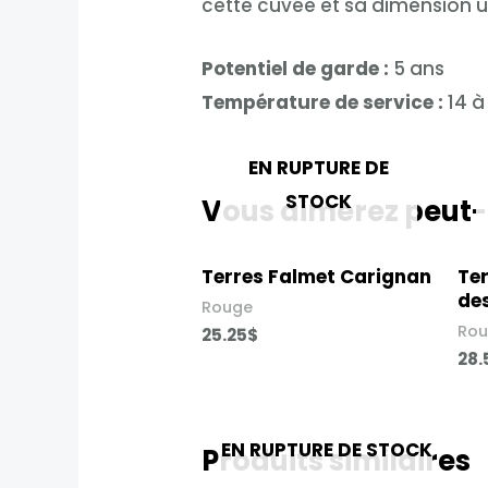
cette cuvée et sa dimension 
Potentiel de garde :
5 ans
Température de service :
14 à
EN RUPTURE DE
STOCK
Vous aimerez peut-
Terres Falmet Carignan​
Ter
des
Rouge
Ro
25.25
$
28.
EN RUPTURE DE STOCK
Produits similaires