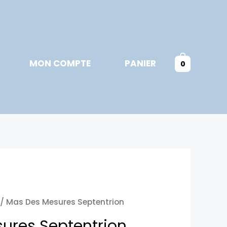
MON COMPTE
PANIER
0
/ Mas Des Mesures Septentrion
ures Septentrion