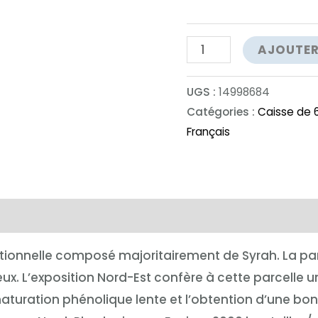
quantité
AJOUTER
de
Mas
UGS :
14998684
Des
Catégories :
Caisse de 6
Français
Mesures
Septentrion
complémentaires
tionnelle composé majoritairement de Syrah. La par
eux. L’exposition Nord-Est confère à cette parcelle u
aturation phénolique lente et l’obtention d’une bon