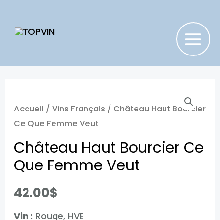
Aller
au
contenu
MAIN
MENU
Accueil
/
Vins Français
/ Château Haut Bourcier
Ce Que Femme Veut
Château Haut Bourcier Ce
Que Femme Veut
42.00
$
Vin :
Rouge, HVE