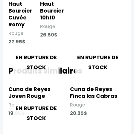
Haut
Haut
Bourcier
Bourcier
Cuvée
10h10​
Romy
Rouge
Rouge
26.50
$
27.95
$
EN RUPTURE DE
EN RUPTURE DE
STOCK
STOCK
Produits similaires
Cuna de Reyes
Cuna de Reyes
Joven Rouge​
Finca las Cabras​
Rouge
Rouge
EN RUPTURE DE
19.95
$
20.25
$
STOCK