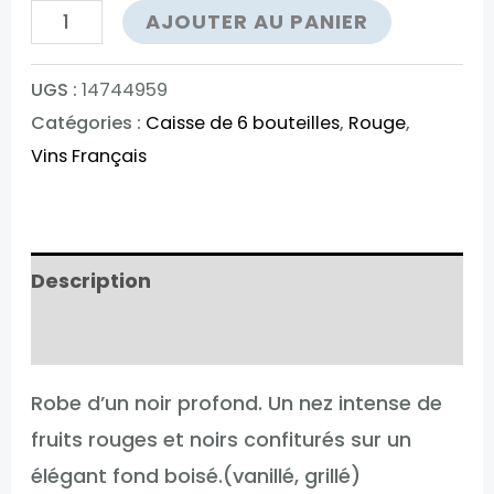
quantité
AJOUTER AU PANIER
de
Château
UGS :
14744959
Catégories :
Caisse de 6 bouteilles
,
Rouge
,
Haut
Vins Français
Bourcier
Ce
Que
Femme
Description
Veut
Informations complémentaires
Robe d’un noir profond. Un nez intense de
fruits rouges et noirs confiturés sur un
élégant fond boisé.(vanillé, grillé)