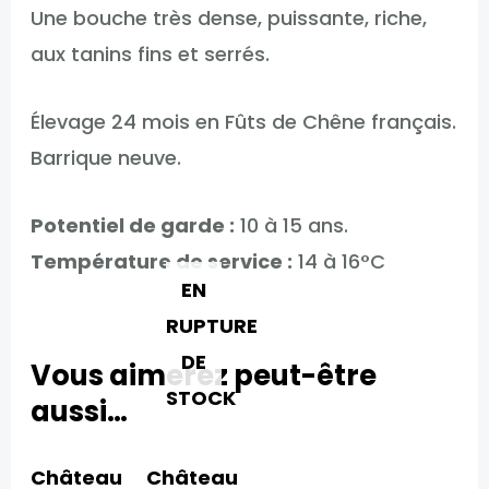
Une bouche très dense, puissante, riche,
aux tanins fins et serrés.
Élevage 24 mois en Fûts de Chêne français.
Barrique neuve.
Potentiel de garde :
10 à 15 ans.
Température de service :
14 à 16°C
EN
RUPTURE
DE
Vous aimerez peut-être
STOCK
aussi…
Château
Château