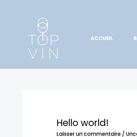
Aller
au
contenu
ACCUEIL
B
Hello world!
Laisser un commentaire
/
Unc