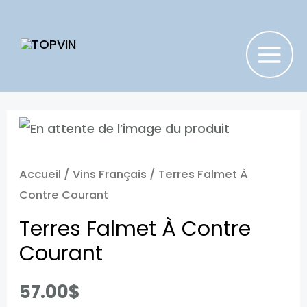
Aller
au
contenu
MAIN
MENU
Accueil
/
Vins Français
/ Terres Falmet À
Contre Courant
Terres Falmet À Contre
Courant
57.00
$