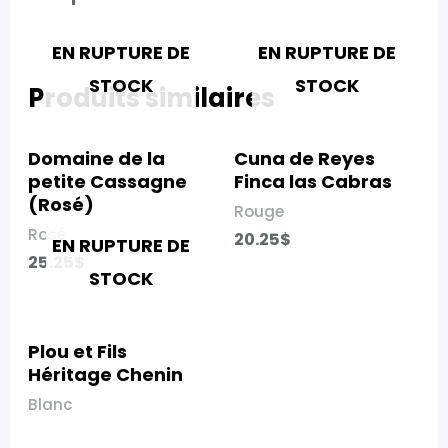
EN RUPTURE DE
EN RUPTURE DE
STOCK
STOCK
Produits similaires
Domaine de la
Cuna de Reyes
petite Cassagne
Finca las Cabras​
(Rosé)​
Rouge
Rosé
20.25
$
EN RUPTURE DE
25.25
$
STOCK
Plou et Fils
Héritage Chenin
Blanc