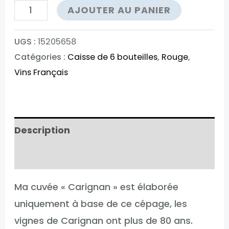
quantité
AJOUTER AU PANIER
de
Terres
UGS :
15205658
Catégories :
Caisse de 6 bouteilles
,
Rouge
,
Falmet
Vins Français
À
Contre
Courant
Description
Informations complémentaires
Ma cuvée « Carignan » est élaborée
uniquement à base de ce cépage, les
vignes de Carignan ont plus de 80 ans.