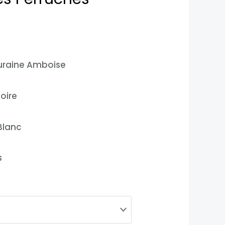
raine Amboise
Loire
Blanc
s