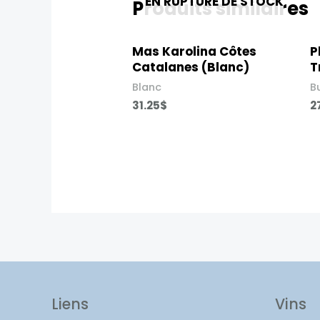
EN RUPTURE DE STOCK
Produits similaires
Mas Karolina Côtes
P
Catalanes (Blanc)
T
Blanc
B
31.25
$
2
Liens
Vins