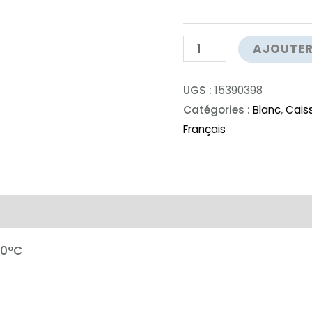
quantité
AJOUTER
de
Plou
UGS :
15390398
et
Catégories :
Blanc
,
Caiss
Français
Fils
Les
Perruches
complémentaires
10°C