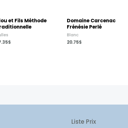
lou et Fils Méthode
Domaine Carcenac
raditionnelle
Frénésie Perlé
ulles
Blanc
7.35
$
20.75
$
Liste Prix